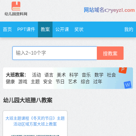
网站域名👉yeyzl.com
首页
PPT课件
教案
公开课
奖状
我的
搜教案
大班教案：
活动
语言
美术
科学
音乐
数学
社会
健康
游戏
主题
安全
节日
艺术
综合
过年
幼儿园大班腊八教案
大班主题课程《冬天的节日》主题
活动区域方案大班上教案