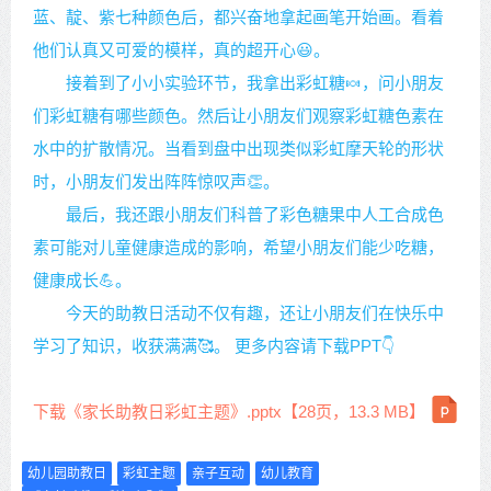
蓝、靛、紫七种颜色后，都兴奋地拿起画笔开始画。看着
他们认真又可爱的模样，真的超开心😃。
接着到了小小实验环节，我拿出彩虹糖🍬，问小朋友
们彩虹糖有哪些颜色。然后让小朋友们观察彩虹糖色素在
水中的扩散情况。当看到盘中出现类似彩虹摩天轮的形状
时，小朋友们发出阵阵惊叹声👏。
最后，我还跟小朋友们科普了彩色糖果中人工合成色
素可能对儿童健康造成的影响，希望小朋友们能少吃糖，
健康成长💪。
今天的助教日活动不仅有趣，还让小朋友们在快乐中
学习了知识，收获满满🥰。 更多内容请下载PPT👇
下载《家长助教日彩虹主题》.pptx【28页，13.3 MB】
幼儿园助教日
彩虹主题
亲子互动
幼儿教育