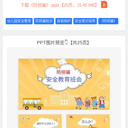
下载《防拐骗》.pptx【25页，15.45 MB】
幼儿园安全教育
防拐骗知识
自我保护
安全意识培养
《防拐骗》
PPT图片预览👇【共25页】