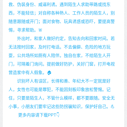
救、伪装身份、威逼利诱。遇到陌生人求助带路或找东
西，不能轻信；对自称各种熟人、工作人员的陌生人，别
随意跟随或开门；面对食物、玩具诱惑或恐吓，要提高警
惕，寻求帮助。🚨
外出时，和家人做好约定，告知去向和回家时间。若
无法按时回家，及时打电话。不去偏僻、危险的地方玩
耍，公共场所如厕有人陪伴。独自在家，不给陌生人开
门，可隔着门询问。提前做好防护，关好门窗，打开电视
营造家中有人假象。🏠
识别坏人有误区，长得和善、年纪大不一定就是好
人，女性也可能是罪犯，不能因刻板印象放松警惕。记
住，只要是陌生人，不管什么模样，都不要跟随。安全无
小事，小朋友们要牢记这些防拐骗知识，保护好自己。💪
更多内容请下载PPT👇