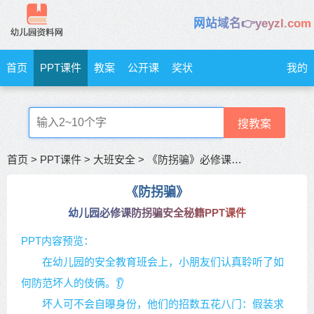
网站域名👉yeyzl.com
首页
PPT课件
教案
公开课
奖状
我的
搜教案
首页
>
PPT课件
>
大班安全
>
《防拐骗》必修课防拐骗安全秘籍
《防拐骗》
幼儿园必修课防拐骗安全秘籍PPT课件
PPT内容预览：
在幼儿园的安全教育班会上，小朋友们认真聆听了如
何防范坏人的伎俩。👂
坏人可不会自曝身份，他们的招数五花八门：假装求