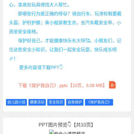
心，拿高处玩具得找大人帮忙。
那哪些行为是正确的呀😃？骑自行车、玩滑轮鞋要戴
头盔、护肘护膝；乘小船穿救生衣，坐汽车戴安全带，小
孩坐安全座椅。
保护好自己，才能健康快乐长大呀🥰。小朋友们，记
住这些安全小知识，让我们一起安全玩耍，快乐成长吧
🎉！
更多内容请下载PPT👇
下载《保护我自己》.pptx【10页，6.08 MB】
幼儿园小班
健康活动
安全知识
自我保护
《保护我自己》
PPT图片预览👇【共10页】