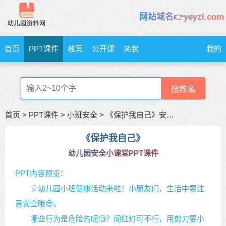
网站域名👉yeyzl.com
首页
PPT课件
教案
公开课
奖状
我的
搜教案
首页
>
PPT课件
>
小班安全
>
《保护我自己》安全小课堂
《保护我自己》
幼儿园安全小课堂PPT课件
PPT内容预览：
🎈幼儿园小班健康活动来啦！小朋友们，生活中要注
意安全哦😎。
哪些行为是危险的呢🧐？闯红灯可不行，用剪刀要小