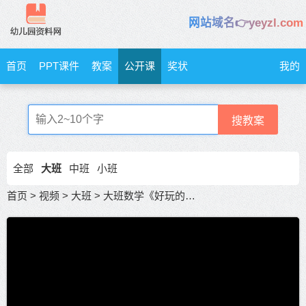
网站域名👉yeyzl.com
首页
PPT课件
教案
公开课
奖状
我的
搜教案
全部
大班
中班
小班
首页
>
视频
>
大班
>
大班数学《好玩的路线》公开课