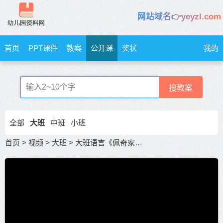
网站域名👉yeyzl.com
首页
PPT课件
教案
公开课
奖状
我的
搜教案
全部
大班
中班
小班
首页
>
视频
>
大班
>
大班语言《佩奇家着火了》大班公开课