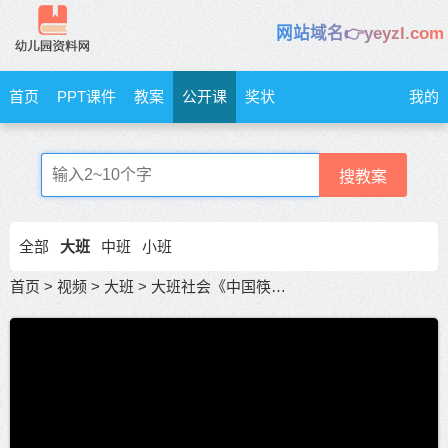
网站域名👉yeyzl.com
首页
PPT课件
教案
公开课
奖状
我的
搜教案
全部
大班
中班
小班
首页
>
视频
>
大班
>
大班社会《中国筷》 探索筷子文化