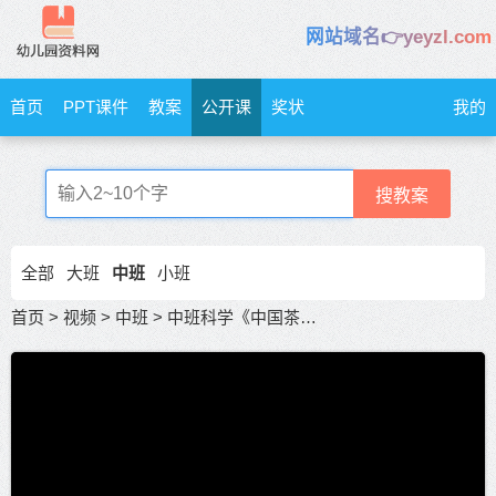
网站域名👉yeyzl.com
首页
PPT课件
教案
公开课
奖状
我的
搜教案
全部
大班
中班
小班
首页
>
视频
>
中班
>
中班科学《中国茶》公开课