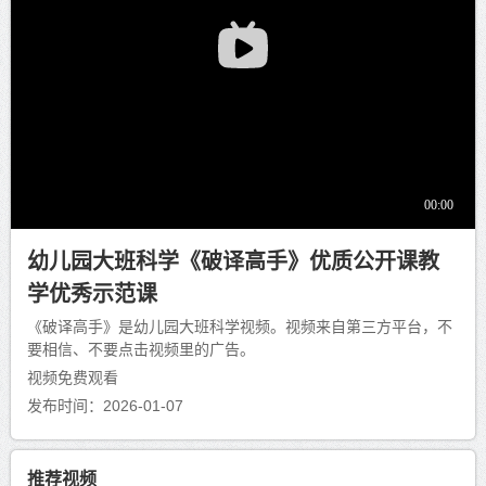
幼儿园大班科学《破译高手》优质公开课教
学优秀示范课
《破译高手》是幼儿园大班科学视频。视频来自第三方平台，不
要相信、不要点击视频里的广告。
视频免费观看
发布时间：2026-01-07
推荐视频