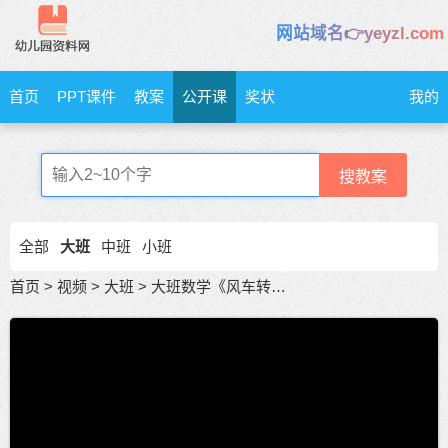
网站域名👉yeyzl.com
首页
PPT课件
教案
公开课
奖状
我的
搜教案
全部
大班
中班
小班
首页
>
视频
>
大班
>
大班数学《风车转转转》大班公开课