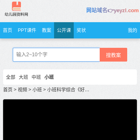
网站域名👉yeyzl.com
首页
PPT课件
教案
公开课
奖状
我的
搜教案
全部
大班
中班
小班
首页
>
视频
>
小班
>
小班科学综合《好听的声音》公开课推荐