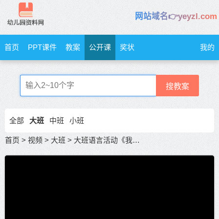
网站域名👉yeyzl.com
首页
PPT课件
教案
公开课
奖状
我的
搜教案
全部
大班
中班
小班
首页
>
视频
>
大班
>
大班语言活动《我选我自己》