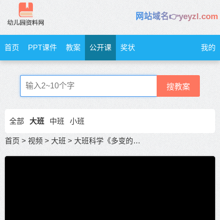
网站域名👉yeyzl.com
首页
PPT课件
教案
公开课
奖状
我的
搜教案
全部
大班
中班
小班
首页
>
视频
>
大班
>
大班科学《多变的结果》优质公开课 大班科学