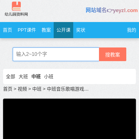
网站域名👉yeyzl.com
首页
PPT课件
教案
公开课
奖状
我的
搜教案
全部
大班
中班
小班
首页
>
视频
>
中班
>
中班音乐歌唱游戏《小动物捉迷藏》