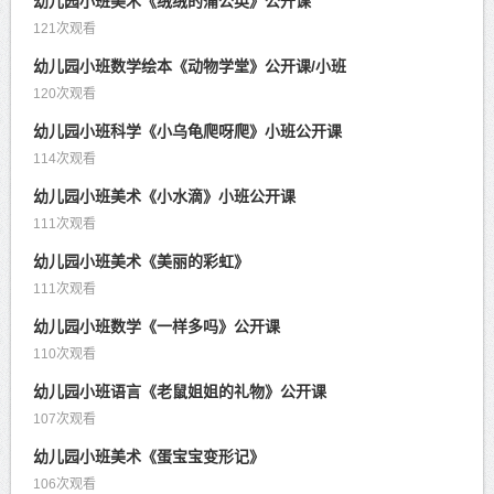
幼儿园小班美术《绒绒的蒲公英》公开课
121次观看
幼儿园小班数学绘本《动物学堂》公开课/小班
120次观看
幼儿园小班科学《小乌龟爬呀爬》小班公开课
114次观看
幼儿园小班美术《小水滴》小班公开课
111次观看
幼儿园小班美术《美丽的彩虹》
111次观看
幼儿园小班数学《一样多吗》公开课
110次观看
幼儿园小班语言《老鼠姐姐的礼物》公开课
107次观看
幼儿园小班美术《蛋宝宝变形记》
106次观看