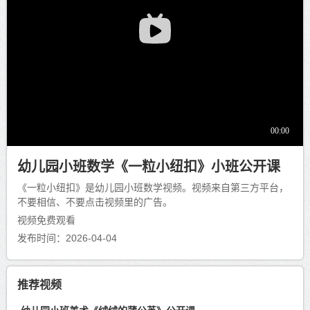
幼儿园小班数学《一粒小纽扣》小班公开课
《一粒小纽扣》是幼儿园小班数学视频。视频来自第三方平台，
不要相信、不要点击视频里的广告。
视频免费观看
发布时间：2026-04-04
推荐视频