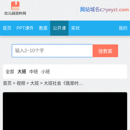
网站域名👉yeyzl.com
首页
PPT课件
教案
公开课
奖状
我的
搜教案
全部
大班
中班
小班
首页
>
视频
>
大班
>
大班社会《我是时间小主人》课件教案 优质课一等奖幼小衔接