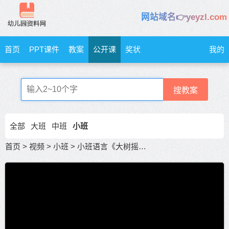
网站域名👉yeyzl.com
首页
PPT课件
教案
公开课
奖状
我的
搜教案
全部
大班
中班
小班
首页
>
视频
>
小班
>
小班语言《大树摇摇》公开课