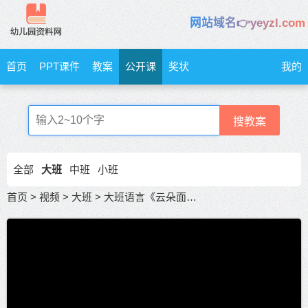
网站域名👉yeyzl.com
首页
PPT课件
教案
公开课
奖状
我的
搜教案
全部
大班
中班
小班
首页
>
视频
>
大班
>
大班语言《云朵面包》大班公开课