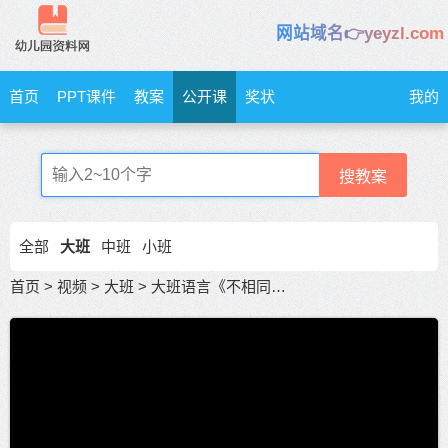
网站域名👉yeyzl.com
首页
PPT课件
教案
公开课
奖状
我的
搜教案
全部
大班
中班
小班
首页
>
视频
>
大班
>
大班语言《不相同的豌豆》大班