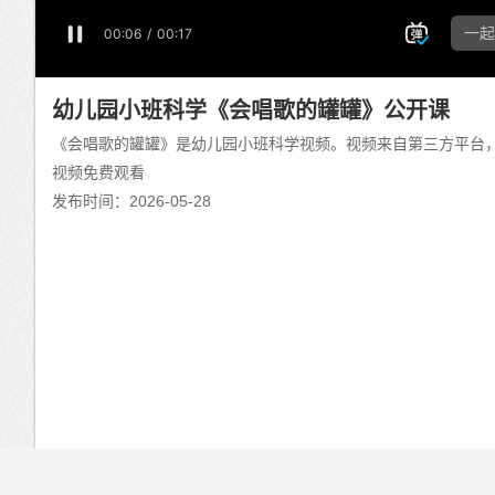
幼儿园小班科学《会唱歌的罐罐》公开课
《会唱歌的罐罐》是幼儿园小班科学视频。视频来自第三方平台
视频免费观看
发布时间：2026-05-28