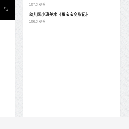
107次观看
幼儿园小班美术《蛋宝宝变形记》
106次观看