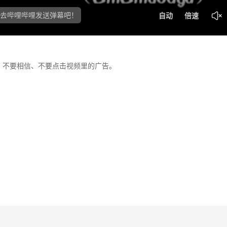
，不要相信、不要点击视频里的广告。