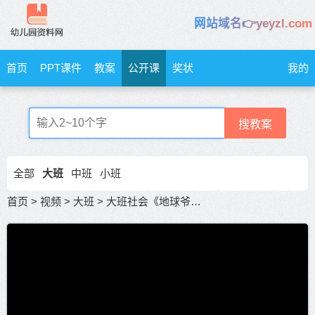
网站域名👉yeyzl.com
首页
PPT课件
教案
公开课
奖状
我的
搜教案
全部
大班
中班
小班
首页
>
视频
>
大班
>
大班社会《地球爷爷生病了》优质公开课赛课观摩课新老师