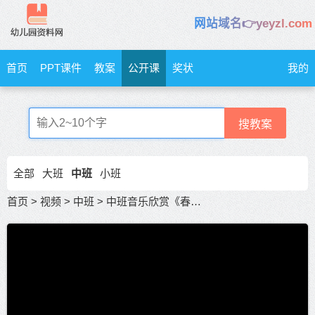
网站域名👉yeyzl.com
首页
PPT课件
教案
公开课
奖状
我的
搜教案
全部
大班
中班
小班
首页
>
视频
>
中班
>
中班音乐欣赏《春雨沙沙》+ 中班音乐公开课