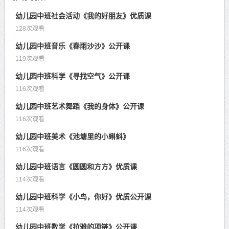
幼儿园中班社会活动《我的好朋友》优质课
128次观看
幼儿园中班音乐《春雨沙沙》公开课
119次观看
幼儿园中班科学《寻找空气》公开课
116次观看
幼儿园中班艺术舞蹈《我的身体》公开课
116次观看
幼儿园中班美术《池塘里的小蝌蚪》
116次观看
幼儿园中班语言《圆圆和方方》优质课
114次观看
幼儿园中班科学《小鸟，你好》优质公开课
114次观看
幼儿园中班数学《拉雅的项链》公开课