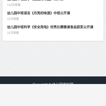
110次观看
幼儿园中班语言《月亮的味道》中班公开课
31次观看
幼儿园中班科学《安全用电》优秀比赛微课食品获奖公开课
31次观看
Copyright © 幼儿园资料网
赣ICP备09008840号-30
友情链接：