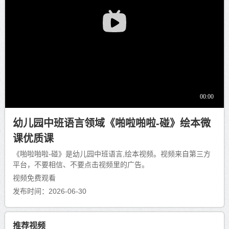
幼儿园中班语言领域《啪啦啪啦-碰》绘本微
课优质课
《啪啦啪啦-碰》是幼儿园中班语言,绘本视频。视频来自第三方
平台，不要相信、不要点击视频里的广告。
视频免费观看
发布时间：2026-06-30
推荐视频