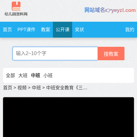
网站域名👉yeyzl.com
首页
PPT课件
教案
公开课
奖状
我的
搜教案
全部
大班
中班
小班
首页
>
视频
>
中班
>
中班安全教育《三只小猪》社会领域活动优质课