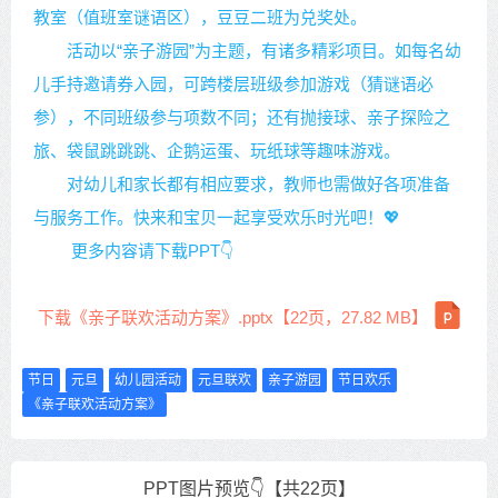
教室（值班室谜语区），豆豆二班为兑奖处。
活动以“亲子游园”为主题，有诸多精彩项目。如每名幼
儿手持邀请券入园，可跨楼层班级参加游戏（猜谜语必
参），不同班级参与项数不同；还有抛接球、亲子探险之
旅、袋鼠跳跳跳、企鹅运蛋、玩纸球等趣味游戏。
对幼儿和家长都有相应要求，教师也需做好各项准备
与服务工作。快来和宝贝一起享受欢乐时光吧！💖
更多内容请下载PPT👇
下载《亲子联欢活动方案》.pptx【22页，27.82 MB】
节日
元旦
幼儿园活动
元旦联欢
亲子游园
节日欢乐
《亲子联欢活动方案》
PPT图片预览👇【共22页】