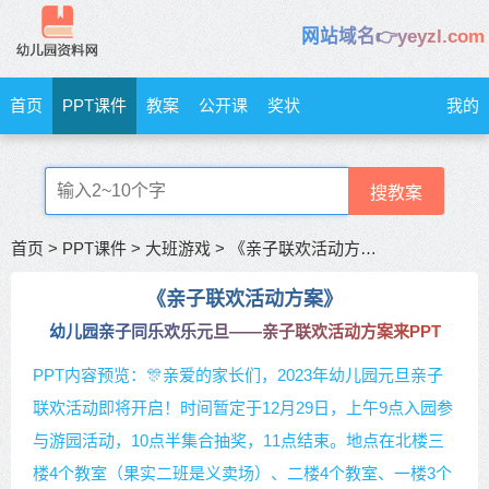
网站域名👉yeyzl.com
首页
PPT课件
教案
公开课
奖状
我的
搜教案
首页
>
PPT课件
>
大班游戏
>
《亲子联欢活动方案》亲子同乐欢乐元旦——亲子联欢活动方案来
《亲子联欢活动方案》
幼儿园亲子同乐欢乐元旦——亲子联欢活动方案来PPT课件
PPT内容预览：🎊亲爱的家长们，2023年幼儿园元旦亲子
联欢活动即将开启！时间暂定于12月29日，上午9点入园参
与游园活动，10点半集合抽奖，11点结束。地点在北楼三
楼4个教室（果实二班是义卖场）、二楼4个教室、一楼3个