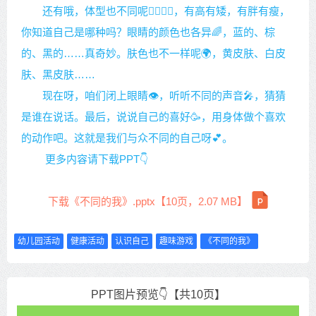
还有哦，体型也不同呢🤸‍♂️🤸‍♀️，有高有矮，有胖有瘦，
你知道自己是哪种吗？眼睛的颜色也各异🌈，蓝的、棕
的、黑的……真奇妙。肤色也不一样呢🌍，黄皮肤、白皮
肤、黑皮肤……
现在呀，咱们闭上眼睛👁️，听听不同的声音🎤，猜猜
是谁在说话。最后，说说自己的喜好🥳，用身体做个喜欢
的动作吧。这就是我们与众不同的自己呀💕。
更多内容请下载PPT👇
下载《不同的我》.pptx【10页，2.07 MB】
幼儿园活动
健康活动
认识自己
趣味游戏
《不同的我》
PPT图片预览👇【共10页】