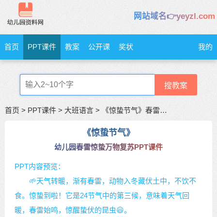
网站域名👉yeyzl.com
首页
PPT课件
教案
公开课
奖状
我的
搜教案
首页
>
PPT课件
>
大班语言
>
《惊蛰节气》春雷惊蛰万物复苏
《惊蛰节气》
幼儿园春雷惊蛰万物复苏PPT课件
PPT内容预览：
🌱天气转暖，渐有春雷，动物入冬藏伏土中，不饮不
食。惊蛰到啦！它是24节气中的第三候，意味着天气回
暖，春雷始鸣，惊醒蛰伏的昆虫😃。