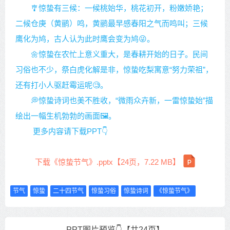
🎐惊蛰有三候：一候桃始华，桃花初开，粉嫩娇艳；
二候仓庚（黄鹂）鸣，黄鹂最早感春阳之气而鸣叫；三候
鹰化为鸠，古人认为此时鹰会变为鸠😜。
🌼惊蛰在农忙上意义重大，是春耕开始的日子。民间
习俗也不少，祭白虎化解是非，惊蛰吃梨寓意“努力荣祖”，
还有打小人驱赶霉运呢🧐。
💭惊蛰诗词也美不胜收，“微雨众卉新，一雷惊蛰始”描
绘出一幅生机勃勃的画面🖼️。
更多内容请下载PPT👇
下载《惊蛰节气》.pptx【24页，7.22 MB】
节气
惊蛰
二十四节气
惊蛰习俗
惊蛰诗词
《惊蛰节气》
PPT图片预览👇【共24页】