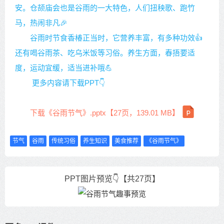
安。仓颉庙会也是谷雨的一大特色，人们扭秧歌、跑竹
马，热闹非凡🎉
谷雨时节食香椿正当时，它营养丰富，有多种功效👍
还有喝谷雨茶、吃乌米饭等习俗。养生方面，春捂要适
度，运动宜缓，适当进补哦💪
更多内容请下载PPT👇
下载《谷雨节气》.pptx【27页，139.01 MB】
节气
谷雨
传统习俗
养生知识
美食推荐
《谷雨节气》
PPT图片预览👇【共27页】