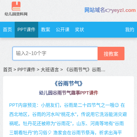
网站域名👉yeyzl.com
首页
PPT课件
教案
公开课
奖状
我的
搜教案
首页
>
PPT课件
>
大班语言
>
《谷雨节气》谷雨节气趣事
《谷雨节气》
幼儿园谷雨节气趣事PPT课件
PPT内容预览：小朋友们，谷雨是二十四节气之一哦😉 在
西北地区，谷雨的河水叫“桃花水”，传说用它洗浴能消灾避
祸呢。牡丹花还被称为“谷雨花”，山东、河南等地有“谷雨
三朝看牡丹”的习俗🎈 渔家会在谷雨节祭海，祈求出海平