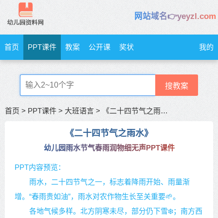
网站域名👉yeyzl.com
首页
PPT课件
教案
公开课
奖状
我的
搜教案
首页
>
PPT课件
>
大班语言
>
《二十四节气之雨水》雨水节气春雨润物细无声
《二十四节气之雨水》
幼儿园雨水节气春雨润物细无声PPT课件
PPT内容预览：
雨水，二十四节气之一，标志着降雨开始、雨量渐
增。“春雨贵如油”，雨水对农作物生长至关重要🌱。
各地气候多样。北方阴寒未尽，部分仍下雪❄️；南方西