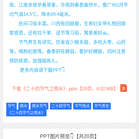
南、江南多是早春景象，华南则春意盎然🌸。像广州2月平
均气温14.5℃，降水69.4毫米。
民间习俗丰富。川西有回娘屋，生育妇女带礼物回娘
家感恩，还有拉干爹、送节等习俗，寓意美好🙏。
节气养生有讲究。饮食宜少酸多甜，多吃大枣、山药
等，喝枸杞粥等。春季肝旺脾弱，要护好脾脏，同时注意
预防疾病，加强锻炼💪。
更多内容请下载PPT👇
下载《二十四节气之雨水》.pptx【20页，6.02 MB】
节气
雨水
雨水节气
二十四节气
节气特点
节气养生
《二十四节气之雨水》
PPT图片预览👇【共20页】