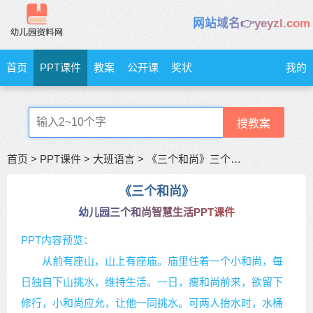
网站域名👉yeyzl.com
首页
PPT课件
教案
公开课
奖状
我的
搜教案
首页
>
PPT课件
>
大班语言
>
《三个和尚》三个和尚智慧生活
《三个和尚》
幼儿园三个和尚智慧生活PPT课件
PPT内容预览：
从前有座山，山上有座庙。庙里住着一个小和尚，每
日独自下山挑水，维持生活。一日，瘦和尚前来，欲留下
修行，小和尚应允，让他一同挑水。可两人抬水时，水桶