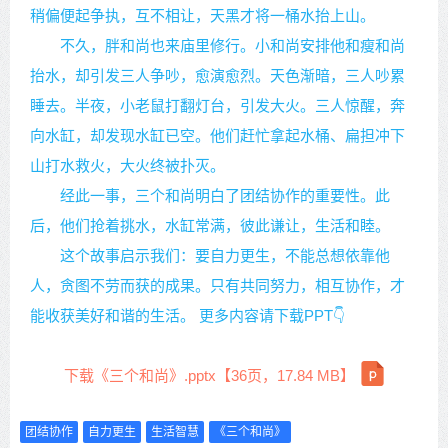
稍偏便起争执，互不相让，天黑才将一桶水抬上山。
不久，胖和尚也来庙里修行。小和尚安排他和瘦和尚
抬水，却引发三人争吵，愈演愈烈。天色渐暗，三人吵累
睡去。半夜，小老鼠打翻灯台，引发大火。三人惊醒，奔
向水缸，却发现水缸已空。他们赶忙拿起水桶、扁担冲下
山打水救火，大火终被扑灭。
经此一事，三个和尚明白了团结协作的重要性。此
后，他们抢着挑水，水缸常满，彼此谦让，生活和睦。
这个故事启示我们：要自力更生，不能总想依靠他
人，贪图不劳而获的成果。只有共同努力，相互协作，才
能收获美好和谐的生活。 更多内容请下载PPT👇
下载《三个和尚》.pptx【36页，17.84 MB】
团结协作
自力更生
生活智慧
《三个和尚》