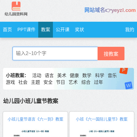
网站域名👉yeyzl.com
首页
PPT课件
教案
公开课
奖状
我的
搜教案
小班教案：
活动
语言
美术
健康
数学
科学
音乐
游戏
社会
主题
安全
节日
艺术
综合
过年
幼儿园小班儿童节教案
小班儿童节语言《六一到》教案
小班《六一国际儿童节》教案