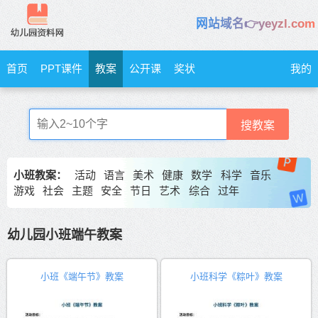
网站域名👉yeyzl.com
首页
PPT课件
教案
公开课
奖状
我的
搜教案
小班教案：
活动
语言
美术
健康
数学
科学
音乐
游戏
社会
主题
安全
节日
艺术
综合
过年
幼儿园小班端午教案
小班《端午节》教案
小班科学《粽叶》教案