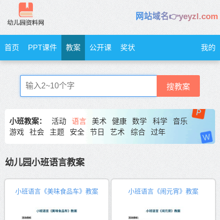
网站域名👉yeyzl.com
首页
PPT课件
教案
公开课
奖状
我的
搜教案
小班教案：
活动
语言
美术
健康
数学
科学
音乐
游戏
社会
主题
安全
节日
艺术
综合
过年
幼儿园小班语言教案
小班语言《美味食品车》教案
小班语言《闹元宵》教案