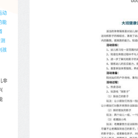
do
运动
的能
圆
习测
别孩
儿非
兴
能