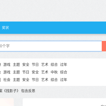
奖状
康
游戏
主题
安全
节日
艺术
综合
过年
会
游戏
主题
节日
安全
艺术
中秋
综合
戏
社会
主题
安全
节日
艺术
综合
过年
案《找影子》 包含反思