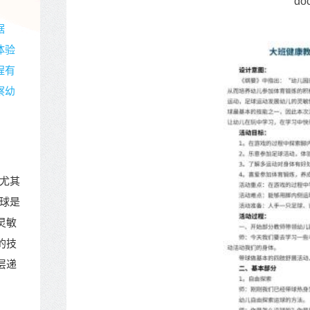
do
据
体验
程有
察幼
尤其
球是
灵敏
的技
层递