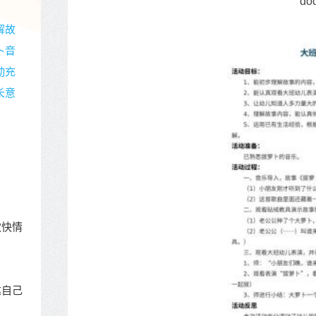
do
解故
卜音
动充
长意
。
欢快情
达自己