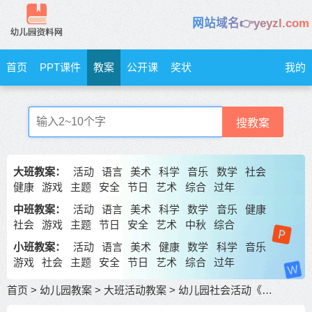
网站域名👉yeyzl.com
首页
PPT课件
教案
公开课
奖状
我的
搜教案
大班教案：
活动
语言
美术
科学
音乐
数学
社会
健康
游戏
主题
安全
节日
艺术
综合
过年
中班教案：
活动
语言
美术
科学
数学
音乐
健康
社会
游戏
主题
节日
安全
艺术
中秋
综合
小班教案：
活动
语言
美术
健康
数学
科学
音乐
游戏
社会
主题
安全
节日
艺术
综合
过年
首页
>
幼儿园教案
>
大班活动教案
>
幼儿园社会活动《寻宝大作战》大班健康教案 包含反思