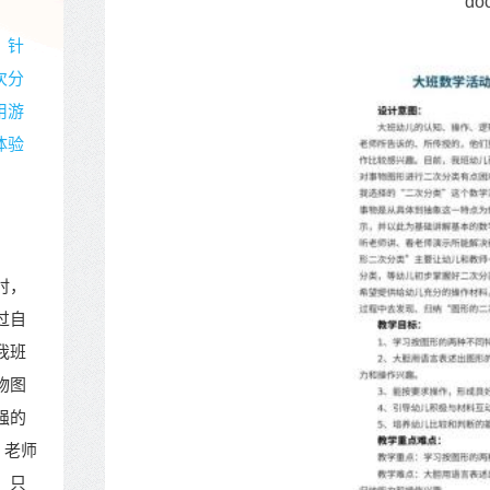
do
，针
次分
用游
体验
时，
过自
我班
物图
强的
，老师
，只