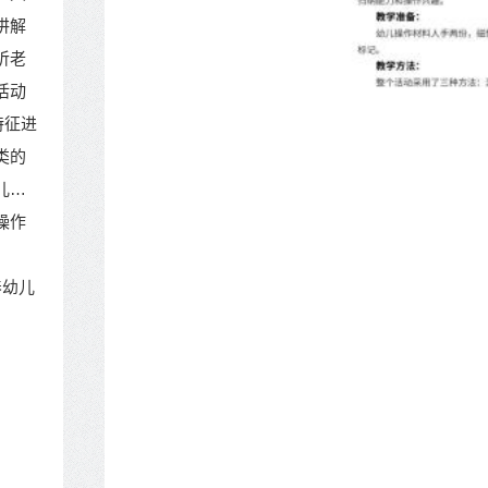
讲解
听老
活动
特征进
类的
儿充
操作
养幼儿