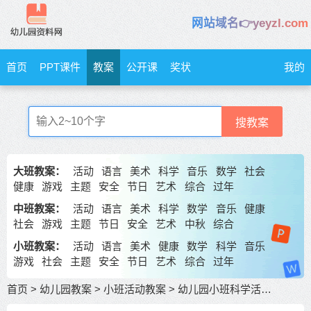
网站域名👉yeyzl.com
首页
PPT课件
教案
公开课
奖状
我的
搜教案
大班教案：
活动
语言
美术
科学
音乐
数学
社会
健康
游戏
主题
安全
节日
艺术
综合
过年
中班教案：
活动
语言
美术
科学
数学
音乐
健康
社会
游戏
主题
节日
安全
艺术
中秋
综合
小班教案：
活动
语言
美术
健康
数学
科学
音乐
游戏
社会
主题
安全
节日
艺术
综合
过年
首页
>
幼儿园教案
>
小班活动教案
>
幼儿园小班科学活动《树的秘密》环境保护教学设计 包含反思